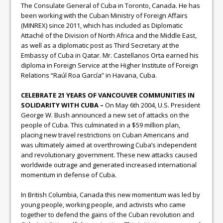
The Consulate General of Cuba in Toronto, Canada. He has
been working with the Cuban Ministry of Foreign Affairs
(MINREX) since 2011, which has included as Diplomatic
Attaché of the Division of North Africa and the Middle East,
as well as a diplomatic post as Third Secretary at the
Embassy of Cuba in Qatar. Mr. Castellanos Orta earned his
diploma in Foreign Service at the Higher Institute of Foreign
Relations “Raúl Roa García” in Havana, Cuba.
CELEBRATE 21 YEARS OF VANCOUVER COMMUNITIES IN
SOLIDARITY WITH CUBA –
On May 6th 2004, U.S. President
George W. Bush announced a new set of attacks on the
people of Cuba. This culminated in a $59 million plan,
placing new travel restrictions on Cuban Americans and
was ultimately aimed at overthrowing Cuba’s independent
and revolutionary government. These new attacks caused
worldwide outrage and generated increased international
momentum in defense of Cuba.
In British Columbia, Canada this new momentum was led by
young people, working people, and activists who came
together to defend the gains of the Cuban revolution and