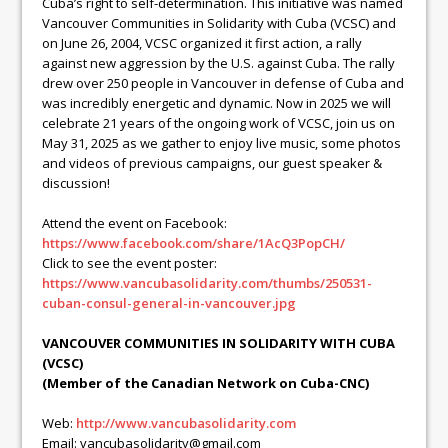
Cuba’s right to self-determination. This initiative was named
Vancouver Communities in Solidarity with Cuba (VCSC) and
on June 26, 2004, VCSC organized it first action, a rally
against new aggression by the U.S. against Cuba. The rally
drew over 250 people in Vancouver in defense of Cuba and
was incredibly energetic and dynamic. Now in 2025 we will
celebrate 21 years of the ongoing work of VCSC, join us on
May 31, 2025 as we gather to enjoy live music, some photos
and videos of previous campaigns, our guest speaker &
discussion!
Attend the event on Facebook:
https://www.facebook.com/share/1AcQ3PopCH/
Click to see the event poster:
https://www.vancubasolidarity.com/thumbs/250531-
cuban-consul-general-in-vancouver.jpg
VANCOUVER COMMUNITIES IN SOLIDARITY WITH CUBA
(VCSC)
(Member of the Canadian Network on Cuba-CNC)
Web:
http://www.vancubasolidarity.com
Email: vancubasolidarity@gmail.com