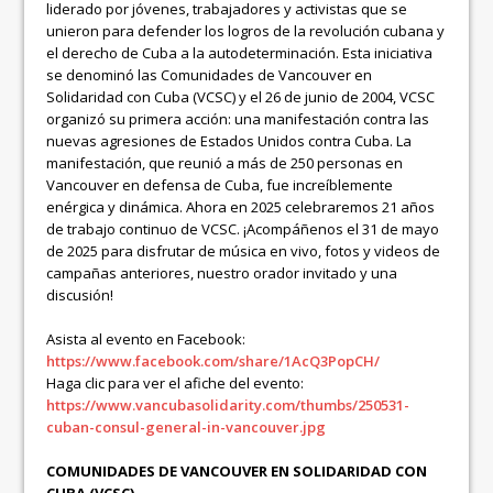
liderado por jóvenes, trabajadores y activistas que se
unieron para defender los logros de la revolución cubana y
el derecho de Cuba a la autodeterminación. Esta iniciativa
se denominó las Comunidades de Vancouver en
Solidaridad con Cuba (VCSC) y el 26 de junio de 2004, VCSC
organizó su primera acción: una manifestación contra las
nuevas agresiones de Estados Unidos contra Cuba. La
manifestación, que reunió a más de 250 personas en
Vancouver en defensa de Cuba, fue increíblemente
enérgica y dinámica. Ahora en 2025 celebraremos 21 años
de trabajo continuo de VCSC. ¡Acompáñenos el 31 de mayo
de 2025 para disfrutar de música en vivo, fotos y videos de
campañas anteriores, nuestro orador invitado y una
discusión!
Asista al evento en Facebook:
https://www.facebook.com/share/1AcQ3PopCH/
Haga clic para ver el afiche del evento:
https://www.vancubasolidarity.com/thumbs/250531-
cuban-consul-general-in-vancouver.jpg
COMUNIDADES DE VANCOUVER EN SOLIDARIDAD CON
CUBA (VCSC)